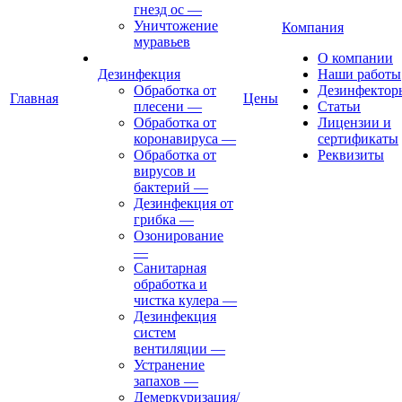
гнезд ос
—
Уничтожение
Компания
муравьев
О компании
Дезинфекция
Наши работы
Обработка от
Дезинфектор
Главная
Цены
плесени
—
Статьи
Обработка от
Лицензии и
коронавируса
—
сертификаты
Обработка от
Реквизиты
вирусов и
бактерий
—
Дезинфекция от
грибка
—
Озонирование
—
Санитарная
обработка и
чистка кулера
—
Дезинфекция
систем
вентиляции
—
Устранение
запахов
—
Демеркуризация/