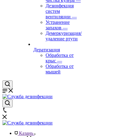
чистка кулера
—
Дезинфекция
систем
вентиляции
—
Устранение
запахов
—
Демеркуризация/
удаление ртути
Дератизация
Обработка от
крыс
—
Обработка от
мышей
Казань