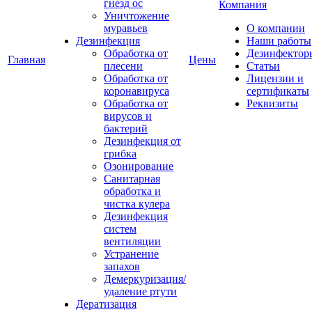
гнезд ос
Компания
Уничтожение
муравьев
О компании
Дезинфекция
Наши работы
Обработка от
Дезинфектор
Главная
Цены
плесени
Статьи
Обработка от
Лицензии и
коронавируса
сертификаты
Обработка от
Реквизиты
вирусов и
бактерий
Дезинфекция от
грибка
Озонирование
Санитарная
обработка и
чистка кулера
Дезинфекция
систем
вентиляции
Устранение
запахов
Демеркуризация/
удаление ртути
Дератизация