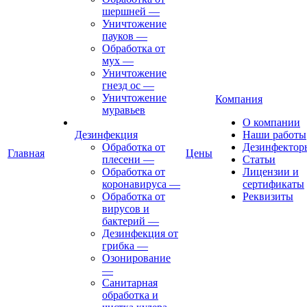
шершней
—
Уничтожение
пауков
—
Обработка от
мух
—
Уничтожение
гнезд ос
—
Уничтожение
Компания
муравьев
О компании
Дезинфекция
Наши работы
Обработка от
Дезинфектор
Главная
Цены
плесени
—
Статьи
Обработка от
Лицензии и
коронавируса
—
сертификаты
Обработка от
Реквизиты
вирусов и
бактерий
—
Дезинфекция от
грибка
—
Озонирование
—
Санитарная
обработка и