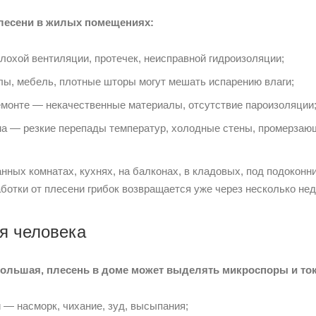
лесени в жилых помещениях:
охой вентиляции, протечек, неисправной гидроизоляции;
ы, мебель, плотные шторы могут мешать испарению влаги;
монте — некачественные материалы, отсутствие пароизоляции
а — резкие перепады температур, холодные стены, промерзаю
анных комнатах, кухнях, на балконах, в кладовых, под подоконн
ботки от плесени грибок возвращается уже через несколько нед
я человека
большая, плесень в доме может выделять микроспоры и то
— насморк, чихание, зуд, высыпания;