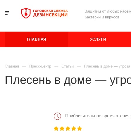
Защитим от любых насеко
бактерий и вирусов
ГЛАВНАЯ
УСЛУГИ
Главная
Пресс-центр
Статьи
Плесень в доме — угроза
Плесень в доме — угро
Приблизительное время чтения: