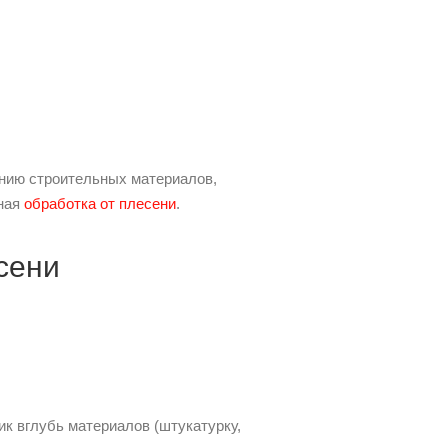
ению строительных материалов,
тная
обработка от плесени
.
сени
ик вглубь материалов (штукатурку,