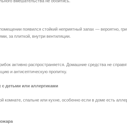
льного вмешательства не обойтись.
 помещении появился стойкий неприятный запах — вероятно, гр
ми, за плиткой, внутри вентиляции.
грибок активно распространяется. Домашние средства не спра
цию и антисептическую пропитку.
 с детьми или аллергиками
й комнате, спальне или кухне, особенно если в доме есть алле
пожара