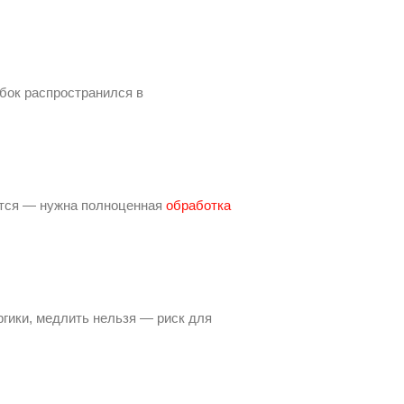
ибок распространился в
вятся — нужна полноценная
обработка
ргики, медлить нельзя — риск для