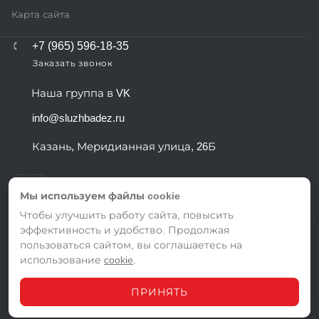
Карта сайта
+7 (965) 596-18-35
Заказать звонок
Наша группа в VK
info@sluzhbadez.ru
Казань, Меридианная улица, 26Б
Мы используем файлы cookie
Чтобы улучшить работу сайта, повысить
эффективность и удобство. Продолжая
ВЕРСИЯ ДЛЯ ПЕЧАТИ
пользоваться сайтом, вы соглашаетесь на
ПОЛИТИКА КОНФИДЕНЦИАЛЬНОСТИ
использование
cookie
.
ПОЛЬЗОВАТЕЛЬСКОЕ СОГЛАШЕНИЕ
ПРИНЯТЬ
© 2026 Служба дезинфекции в Казани