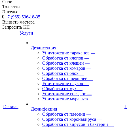
Сочи
Тольятти
Энгельс
+7 (965) 596-18-35
Вызвать мастера
Запросить КП
Услуги
Дезинсекция
Уничтожение тараканов
—
Обработка от клопов
—
Обработка от клещей
—
Обработка от комаров
—
Обработка от блох
—
Обработка от шершней
—
Уничтожение пауков
—
Обработка от мух
—
Уничтожение гнезд ос
—
Уничтожение муравьев
Главная
Дезинфекция
Обработка от плесени
—
Обработка от коронавируса
—
Обработка от вирусов и бактерий
—