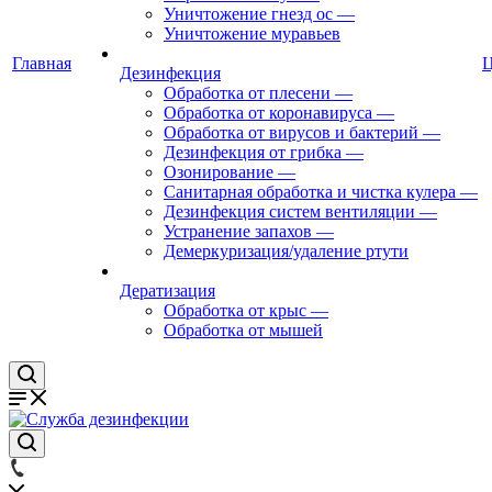
Уничтожение гнезд ос
—
Уничтожение муравьев
Главная
Дезинфекция
Обработка от плесени
—
Обработка от коронавируса
—
Обработка от вирусов и бактерий
—
Дезинфекция от грибка
—
Озонирование
—
Санитарная обработка и чистка кулера
—
Дезинфекция систем вентиляции
—
Устранение запахов
—
Демеркуризация/удаление ртути
Дератизация
Обработка от крыс
—
Обработка от мышей