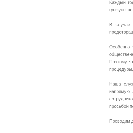
Каждый го
грызуны по
В случае 
предотвращ
Особенно 
общественн
Поэтому чт
процедуры,
Наша служ
напрямую 
сотруднико
просьбой п
Проводим д