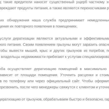
д такие вредители наносят существенный ущерб частному х
вреждают продукты питания, а также являются переносчиками 
их обнаружения наша служба предпринимает немедленные
ения их повторного появления в помещениях.
услуги дератизации являются актуальными и эффективными
ого питания. Своим появлением грызуны могут заразить опасн
обы вывести мышей, крыс и других грызунов из погребов, п
 владельцы недвижимости прибегают к услугам специализиров
ба осуществляет дератизацию помещений в максимально к
зависит от площади помещения. Уточнить расценки и стои
в по телефону или через официальный сайт. Чтобы оформить
ерезвонить, после чего менеджеры свяжутся с клиентом и уточн
ератизацию от грызунов, обрабатываем быстро и безопасно, га