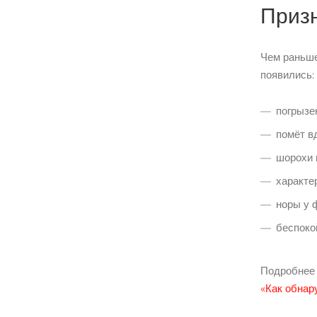
Призн
Чем раньше
появились:
погрызе
помёт в
шорохи и
характе
норы у 
беспоко
Подробнее 
«Как обнар