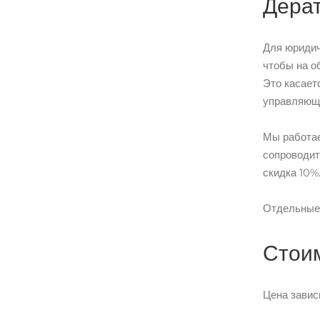
Дерат
Для юридич
чтобы на о
Это касает
управляющ
Мы работае
сопроводит
скидка 10%
Отдельные 
Стоим
Цена завис