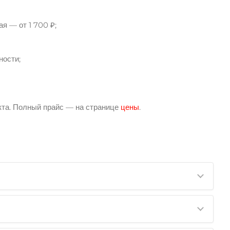
ая — от 1 700 ₽;
ности;
кта. Полный прайс — на странице
цены
.