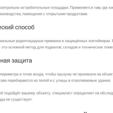
контрольно-истребительные площадки. Применяется там, где хи
оизводства, помещения с открытыми продуктами.
ский способ
альные родентицидные приманки в защищённых контейнерах. Р
 это основной метод для подвалов, складов и технических пом
ная защита
периметра и точек входа, чтобы грызуны не проникали на объек
ово перебираются из полей и с улицы в отапливаемые здания.
об подойдёт вашему объекту, специалист определяет на обслед
ада не существует.