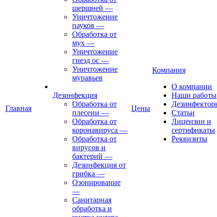
шершней
—
Уничтожение
пауков
—
Обработка от
мух
—
Уничтожение
гнезд ос
—
Уничтожение
Компания
муравьев
О компании
Дезинфекция
Наши работы
Обработка от
Дезинфектор
Главная
Цены
плесени
—
Статьи
Обработка от
Лицензии и
коронавируса
—
сертификаты
Обработка от
Реквизиты
вирусов и
бактерий
—
Дезинфекция от
грибка
—
Озонирование
—
Санитарная
обработка и