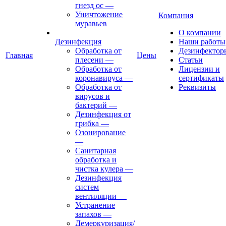
гнезд ос
—
Уничтожение
Компания
муравьев
О компании
Дезинфекция
Наши работы
Обработка от
Дезинфектор
Главная
Цены
плесени
—
Статьи
Обработка от
Лицензии и
коронавируса
—
сертификаты
Обработка от
Реквизиты
вирусов и
бактерий
—
Дезинфекция от
грибка
—
Озонирование
—
Санитарная
обработка и
чистка кулера
—
Дезинфекция
систем
вентиляции
—
Устранение
запахов
—
Демеркуризация/