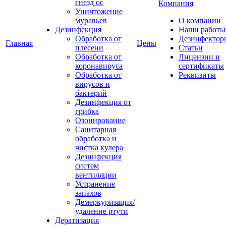
гнезд ос
Компания
Уничтожение
муравьев
О компании
Дезинфекция
Наши работы
Обработка от
Дезинфектор
Главная
Цены
плесени
Статьи
Обработка от
Лицензии и
коронавируса
сертификаты
Обработка от
Реквизиты
вирусов и
бактерий
Дезинфекция от
грибка
Озонирование
Санитарная
обработка и
чистка кулера
Дезинфекция
систем
вентиляции
Устранение
запахов
Демеркуризация/
удаление ртути
Дератизация