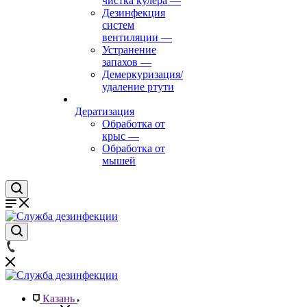
чистка кулера
—
Дезинфекция
систем
вентиляции
—
Устранение
запахов
—
Демеркуризация/
удаление ртути
Дератизация
Обработка от
крыс
—
Обработка от
мышей
Казань