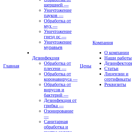
шершней
—
Уничтожение
пауков
—
Обработка от
мух
—
Уничтожение
гнезд ос
—
Уничтожение
Компания
муравьев
О компании
Дезинфекция
Наши работы
Обработка от
Дезинфектор
Главная
Цены
плесени
—
Статьи
Обработка от
Лицензии и
коронавируса
—
сертификаты
Обработка от
Реквизиты
вирусов и
бактерий
—
Дезинфекция от
грибка
—
Озонирование
—
Санитарная
обработка и