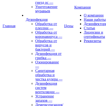
гнезд ос
—
Уничтожение
Компания
муравьев
О компании
Дезинфекция
Наши работы
Обработка от
Дезинфектор
Главная
Цены
плесени
—
Статьи
Обработка от
Лицензии и
коронавируса
—
сертификаты
Обработка от
Реквизиты
вирусов и
бактерий
—
Дезинфекция от
грибка
—
Озонирование
—
Санитарная
обработка и
чистка кулера
—
Дезинфекция
систем
вентиляции
—
Устранение
запахов
—
Демеркуризация/