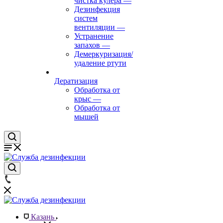
чистка кулера
—
Дезинфекция
систем
вентиляции
—
Устранение
запахов
—
Демеркуризация/
удаление ртути
Дератизация
Обработка от
крыс
—
Обработка от
мышей
Казань