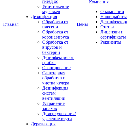
гнезд ос
Компания
Уничтожение
муравьев
О компании
Дезинфекция
Наши работы
Обработка от
Дезинфектор
Главная
Цены
плесени
Статьи
Обработка от
Лицензии и
коронавируса
сертификаты
Обработка от
Реквизиты
вирусов и
бактерий
Дезинфекция от
грибка
Озонирование
Санитарная
обработка и
чистка кулера
Дезинфекция
систем
вентиляции
Устранение
запахов
Демеркуризация/
удаление ртути
Дератизация