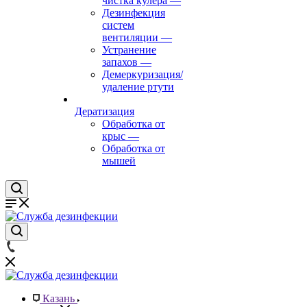
чистка кулера
—
Дезинфекция
систем
вентиляции
—
Устранение
запахов
—
Демеркуризация/
удаление ртути
Дератизация
Обработка от
крыс
—
Обработка от
мышей
Казань