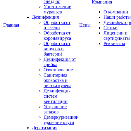
гнезд ос
Компания
Уничтожение
муравьев
О компании
Дезинфекция
Наши работы
Обработка от
Дезинфектор
Главная
Цены
плесени
Статьи
Обработка от
Лицензии и
коронавируса
сертификаты
Обработка от
Реквизиты
вирусов и
бактерий
Дезинфекция от
грибка
Озонирование
Санитарная
обработка и
чистка кулера
Дезинфекция
систем
вентиляции
Устранение
запахов
Демеркуризация/
удаление ртути
Дератизация