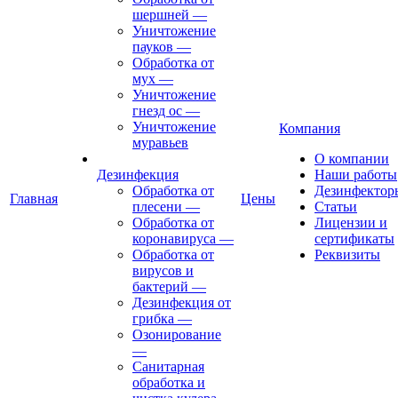
шершней
—
Уничтожение
пауков
—
Обработка от
мух
—
Уничтожение
гнезд ос
—
Уничтожение
Компания
муравьев
О компании
Дезинфекция
Наши работы
Обработка от
Дезинфектор
Главная
Цены
плесени
—
Статьи
Обработка от
Лицензии и
коронавируса
—
сертификаты
Обработка от
Реквизиты
вирусов и
бактерий
—
Дезинфекция от
грибка
—
Озонирование
—
Санитарная
обработка и